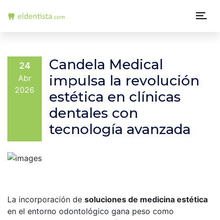
N
a
v
Candela Medical
24
e
impulsa la revolución
Abr
2026
estética en clínicas
g
dentales con
a
tecnología avanzada
c
i
ó
n
La incorporación de
soluciones de medicina estética
p
en el entorno odontológico gana peso como