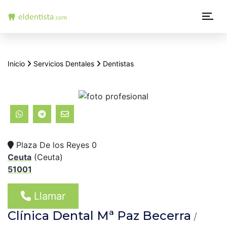
N
a
v
Inicio
Servicios Dentales
Dentistas
e
g
a
c
Plaza De los Reyes 0
i
Ceuta
(
Ceuta
)
51001
ó
n
Llamar
p
Clínica Dental Mª Paz Becerra
/