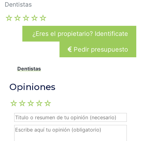
r
Dentistas
i
☆
☆
☆
☆
☆
n
¿Eres el propietario? Identificate
c
Pedir presupuesto
i
p
Dentistas
a
Opiniones
l
☆
☆
☆
☆
☆